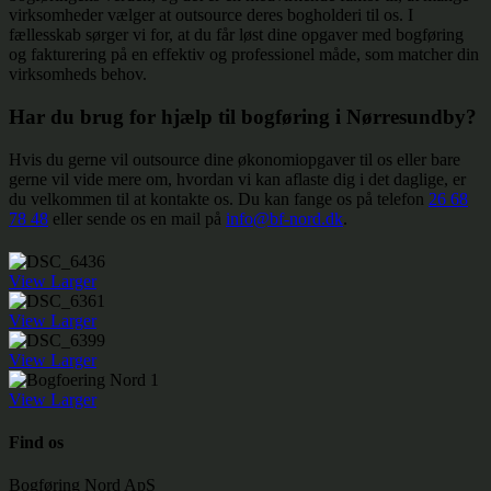
virksomheder vælger at outsource deres bogholderi til os. I
fællesskab sørger vi for, at du får løst dine opgaver med bogføring
og fakturering på en effektiv og professionel måde, som matcher din
virksomheds behov.
Har du brug for hjælp til bogføring i Nørresundby?
Hvis du gerne vil outsource dine økonomiopgaver til os eller bare
gerne vil vide mere om, hvordan vi kan aflaste dig i det daglige, er
du velkommen til at kontakte os. Du kan fange os på telefon
26 68
78 48
eller sende os en mail på
info@bf-nord.dk
.
View Larger
View Larger
View Larger
View Larger
Find os
Bogføring Nord ApS