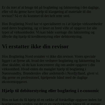
Er du træt af at bruge tid på bogføring og fakturering i det daglige,
eller vil du gerne have hjælp til klargøring af materiale til din
revisor? Så er du kommet til det helt rette sted.
Hos Bogføring Nord har vi specialiseret os i at hjælpe virksomheder
med deres bogføring, og vi løser en bred vifte af opgaver for alle
typer af virksomheder. Vi kan både varetage din fakturering og
tilbyde dig hjælp til kreditorstyring eller debitorstyring.
Vi erstatter ikke din revisor
Hos Bogføring Nord erstatter vi ikke din revisor. Vores speciale
ligger i at fjerne alt, hvad der vedrører bogføring og fakturering fra
dine skuldre, så du kan koncentrere dig om andre opgaver i din
virksomhed. Hvad enten du mangler hjælp til bogføring i
Nørresundby, Brønderslev eller andetsteds i Nordjylland, giver vi
dig gerne en professionel, hjælpende hånd med de daglige
økonomiopgaver.
Hjælp til debitorstyring eller bogføring i e-conomic
Hos os kan du få hjælp til en række af forskellige opgaver inden for
bogføringens verden, og det er en medvirkende faktor til, at mange