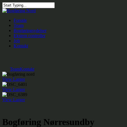
Skip
to
Close
main
Search
content
Menu
Forside
Team
Bogføringsydelser
Ekstern controller
Job
Kontakt
Team
Kontakt
View Larger
View Larger
View Larger
Bogføring Nørresundby